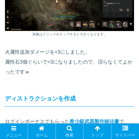
画像はクリックorタップすると大きくなります。
火属性追加ダメージを+3にしました。
属性石3個ぐらいで+3になりましたので、沼らなくてよか
ったですｗ
ディストラクションを作成
ログインボーナスでもらった
希少級武器製作秘法書
で、
メニュー
ホーム
検索
トップ
サイドバー