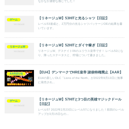
なかなか濃密な感じでした！
【リネージュW】53HITと光るシャツ【日記】
ゲーム
レベル53達成と、2万円分の光るシャツパッケージOEの結果を書
いています。
【リネージュW】52HITとダイヤ稼ぎ【日記】
リネージュW
リネージュW、デスナイト06のユリウス皇帝です！ レベル52にな
り、降ったステータスと、狩場について書きました。
【EU4】デンマークでHRE皇帝 諸侯特権廃止【AAR】
AAR(EU4)
EU4の新しいDLC「Lions of the North」が2022年9月13日に無事
に発売され...
【リネージュW】57HITと3つ目の英雄マジックドール
ゲーム
【日記】
レベル57 2022年2月23日にレベル57になりました！前回のレベル
アップが2月15日なの...