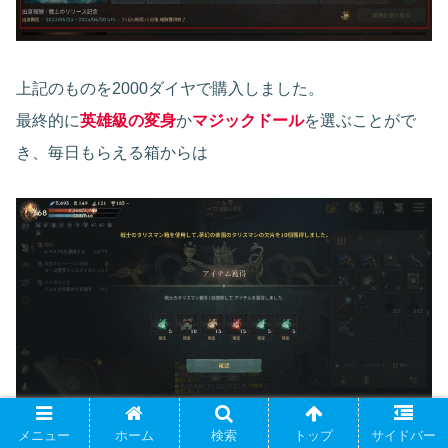
上記のものを2000ダイヤで購入しました。
最終的に
英雄級の変身
か
マジックドール
を選ぶことがで
き、毎日もらえる箱からは
メニュー
ホーム
検索
トップ
サイドバー