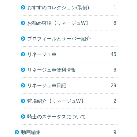
おすすめコレクション(装備)
1
お勧め狩場【リネージュW】
6
プロフィールとサーバー紹介
1
リネージュW
45
リネージュW便利情報
6
リネージュW日記
29
狩場紹介【リネージュW】
2
騎士のステータスについて
1
動画編集
9