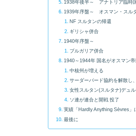
1938年後半～ アナトリア臨
1939年序盤～ オスマン・スル
NF スルタンの帰還
ギリシャ併合
1940年序盤～
ブルガリア併合
1940～1944年 国名がオスマ
中核州が増える
サーダーバード協約を解散し
女性スルタン(スルタナ)デュル
ソ連が連合と開戦 投了
実績「Hardly Anything Sèvre
最後に