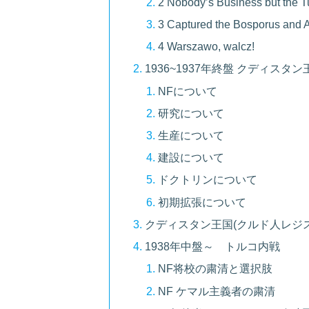
2 Nobody’s Business but the T
3 Captured the Bosporus and A
4 Warszawo, walcz!
1936~1937年終盤 クディスタ
NFについて
研究について
生産について
建設について
ドクトリンについて
初期拡張について
クディスタン王国(クルド人レジ
1938年中盤～ トルコ内戦
NF将校の粛清と選択肢
NF ケマル主義者の粛清