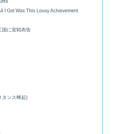
urks
ll I Got Was This Lousy Achievement
ン王国に宣戦布告
スタンス蜂起)