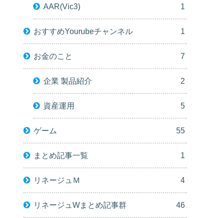
AAR(Vic3)
1
おすすめYourubeチャンネル
1
お金のこと
7
企業 製品紹介
2
資産運用
5
ゲーム
55
まとめ記事一覧
1
リネージュＭ
4
リネージュWまとめ記事群
46