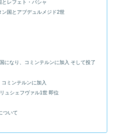
時国とレフェト・パシャ
タン国とアブデュルメジド2世
ン帝国になり、コミンテルンに加入 そして投了
、コミンテルンに加入
リュシェフヴァル1世 即位
s」について